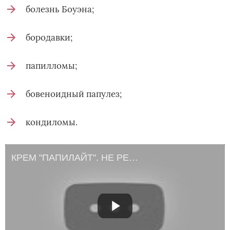
болезнь Боуэна;
бородавки;
папилломы;
бовеноидный папулез;
кондиломы.
КРЕМ "ПАПИЛАЙТ". НЕ РЕКЛАМА. ЧЕСТНЫЕ ОТЗЫВЫ. Удаляем бородавки и родинки. Папилломы