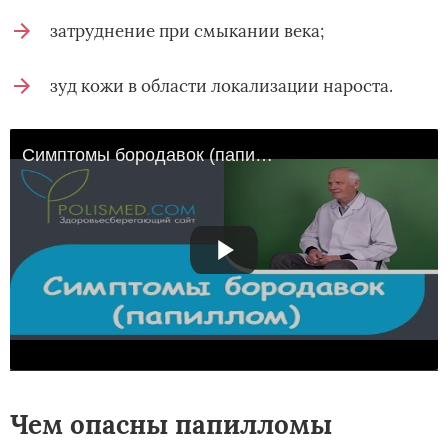
затруднение при смыкании века;
зуд кожи в области локализации нароста.
Симптомы бородавок (папиллом): цвет, боль, зуд, кровоточивость
Чем опасны папилломы