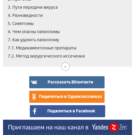
3. Пути передачи вируса
4. Разновидности
5. Симптомы
6. Чем опасны папилломы
7. Как удалить папиллому
7.1. Медикаментозные препараты
7.3.
7.4.
7.5.
8.
9.
7.2. Метод хирургического иссечения
Кри
Леч
Нар
Про
Вид
лаз
сре
от
пап
Рассказать ВКонтакте
на
век
Поделиться в Одноклассниках
Поделиться в Facebook