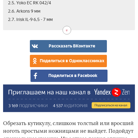
2.5. Yoko EC RK 042/4
2.6. Arkons 9 мм
2.8.
3.
3.1.
3.2.
3.3.
3.4.
4.
4.1.
4.2.
4.3.
5.
2.7. Irisk IL-9 6,5 - 7 мм
Mer
Лу
Ngh
OM
Met
Moz
Для
Ста
LO
Sol
Вид
672
кус
МВ-
CL-
PP-
Hou
уто
КМ-
CU
Clas
для
6,5
201
102
и
13
Lin
пед
мм
4,5
S
вро
см
222
Рассказать ВКонтакте
-
ног
131
5
Поделиться в Одноклассниках
мм
Поделиться в Facebook
Обрезать кутикулу, слишком толстый или вросший
ноготь простыми ножницами не выйдет. Подойдут