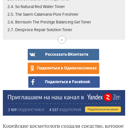
2.4. So Natural Red Water Toner
2.5. The Saem Calamansi Pore Freshner
2.6. Berrisom The Prestige Balancing Gel Toner
2.8.
2.9.
2.10
3.
2.7. Deoproce Repair Solution Toner
Cel
Otti
Eco
Вид
Da
Soa
Proj
Mult
Ton
Act
Рассказать ВКонтакте
Ton
Поделиться в Одноклассниках
Поделиться в Facebook
Корейские косметологи создали средство, которое