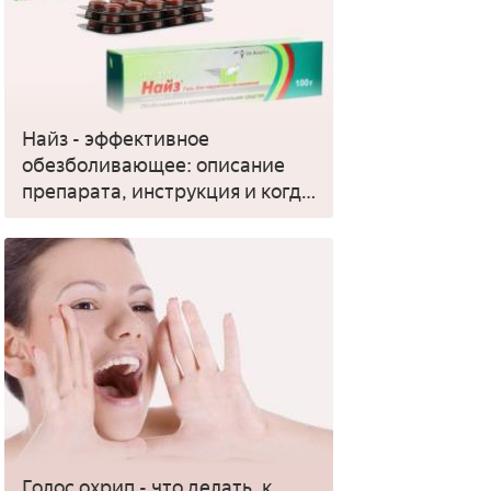
Найз - эффективное
обезболивающее: описание
препарата, инструкция и когда
применять
Голос охрип - что делать, к