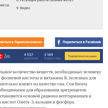
8. Регуляция работы сальных желез
 массы
9. Видео
литься в Одноклассниках
Поделиться в Facebook
ольшое количество веществ, необходимых человеку
о фолиевой кислоты и витамина B, полезных для
тельно влияет на качество сна. Соя богата
обходимыми для образования эритроцитов.
 становится основой рациона вегетарианцев и
 кислот Омега-3, кальция и фосфора.