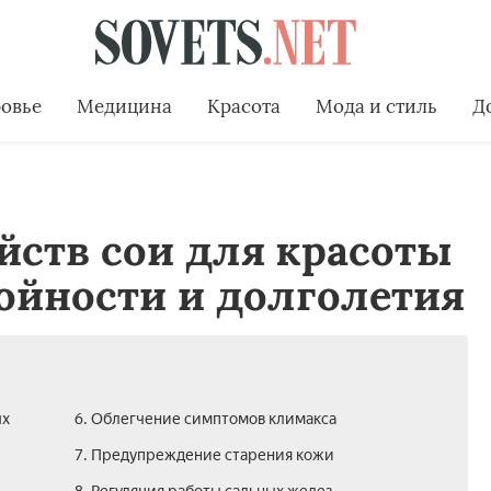
овье
Медицина
Красота
Мода и стиль
Д
йств сои для красоты
ройности и долголетия
ых
6. Облегчение симптомов климакса
7. Предупреждение старения кожи