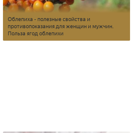
Облепиха - полезные свойства и
противопоказания для женщин и мужчин.
Польза ягод облепихи