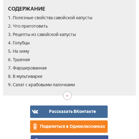
СОДЕРЖАНИЕ
1. Полезные свойства савойской капусты
2. Что приготовить­
3. Рецепты из савойской капусты
4. Голубцы
5. На зиму
6. Тушеная
7. Фаршированная­
8. В мультиварке
10.
11.
12.
13.
14.
9. Салат с крабовыми палочками
Зап
Бо
С
Как
Вид
мяс
при
сав
кап
Рассказать ВКонтакте
вку
и
Поделиться в Одноклассниках
про
–