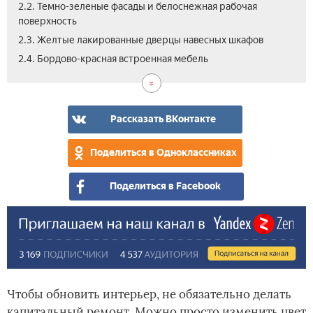
2.2. Темно-зеленые фасады и белоснежная рабочая
поверхность
2.3. Желтые лакированные дверцы навесных шкафов
2.5.
3.
3.1.
3.2.
3.3.
3.4.
3.5.
3.6.
3.7.
4.
2.4. Бордово-красная встроенная мебель
Кан
Цве
Ней
Дер
Тем
Хол
Мя
Лим
Кон
Вид
Гри
офо
пес
зел
сер
све
акц
же
отт
и
кух
гол
в
дек
дер
бел
Рассказать ВКонтакте
инт
Поделиться в Одноклассниках
Поделиться в Facebook
Чтобы обновить интерьер, не обязательно делать
капитальный ремонт. Можно просто изменить цвет