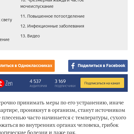
10. Чрезмерная жажда и частое
мочеиспускание
11. Повышенное потоотделение
 свету
12. Инфекционные заболевания
13. Видео
жение
литься в Одноклассниках
Поделиться в Facebook
рочно принимать меры по его устранению, иначе
артире, проникнут в организм, станут источником
 плесенью часто начинается с температуры, сухого
жаться во внутренних органах человека, грибок
огические болезни и даже рак.