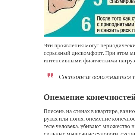
Эти проявления могут периодически 
серьезный дискомфорт. При этом мы
интенсивными физическими нагруз
Состояние осложняется п
Онемение конечносте
Плесень на стенах в квартире, ванн
руках или ногах, онемение конечност
теле человека, убивают множество 
сильные мышечные судороги, суста