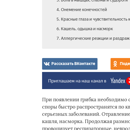
3. Боль в мышцах, спазмы и судороги
4. Онемение конечностей
5. Красные глаза и чувствительность к
6. Кашель, одышка и насморк
7. Аллергические реакции и раздра
Рассказать ВКонтакте
Поде
При появлении грибка необходимо с
споры быстро распространятся по кв
серьезных заболеваний. Отравление
кашля, насморка. Продолжая размно
провоцирует респираторные, неврол