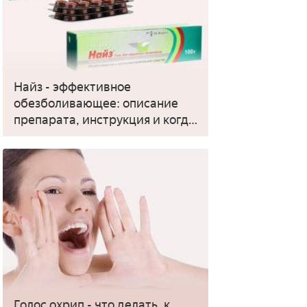
Найз - эффективное
обезболивающее: описание
препарата, инструкция и когда
применять
Голос охрип - что делать, к