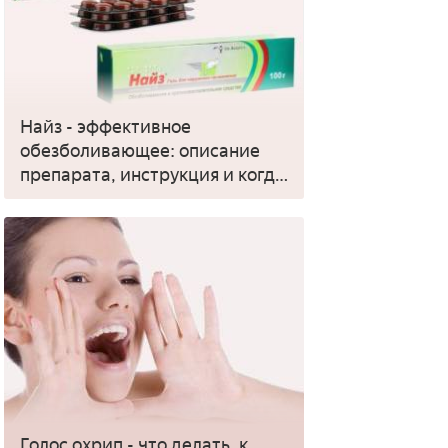
Найз - эффективное
обезболивающее: описание
препарата, инструкция и когда
применять
Голос охрип - что делать, к