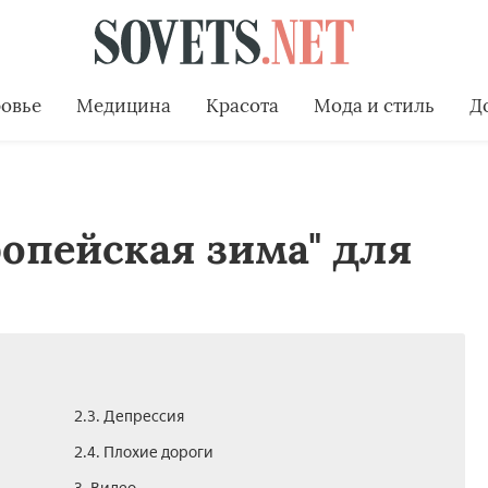
овье
Медицина
Красота
Мода и стиль
Д
ропейская зима" для
2.3. Депрессия
2.4. Плохие дороги