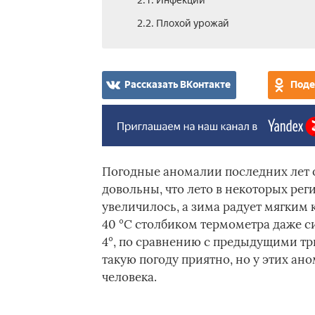
2.1. Инфекции
2.2. Плохой урожай
Рассказать ВКонтакте
Поде
Погодные аномалии последних лет 
довольны, что лето в некоторых рег
увеличилось, а зима радует мягким
40 °C столбиком термометра даже си
4°, по сравнению с предыдущими три
такую погоду приятно, но у этих ан
человека.