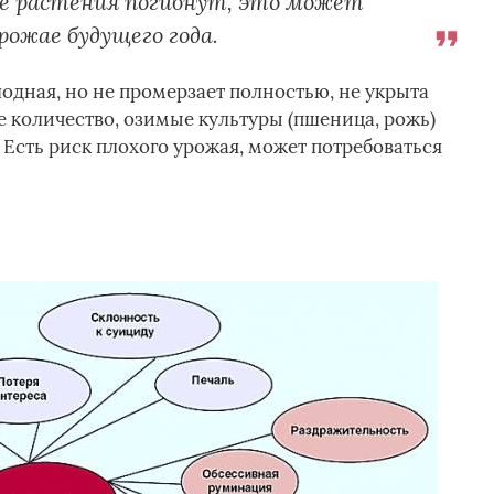
ие растения погибнут, это может
рожае будущего года.
одная, но не промерзает полностью, не укрыта
е количество, озимые культуры (пшеница, рожь)
 Есть риск плохого урожая, может потребоваться