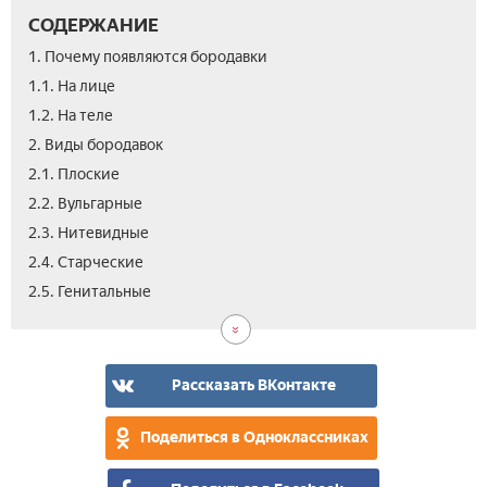
СОДЕРЖАНИЕ
1. Почему появляются бородавки
1.1. На лице
1.2. На теле
2. Виды бородавок
2.1. Плоские
2.2. Вульгарные
2.3. Нитевидные
2.4. Старческие
3.
4.
2.5. Генитальные
Зар
Вид
ли
о
бор
при
вир
Рассказать ВКонтакте
бор
пап
Поделиться в Одноклассниках