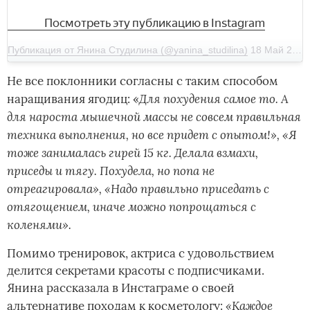
Посмотреть эту публикацию в Instagram
Публикация от Янина Студилина (@yanina_studilina)
18 Май 2020 в 7:46 PDT
Не все поклонники согласны с таким способом
Для похудения самое то. А
наращивания ягодиц: «
для нароста мышечной массы не совсем правильная
техника выполнения, но все придет с опытом!», «Я
тоже занималась гирей 15
кг. Делала взмахи,
приседы и тягу. Похудела, но попа не
отреагировала», «Надо правильно приседать с
отягощением, иначе
можно попрощаться с
колен
ями».
Помимо тренировок, актриса с удовольствием
делится секретами красоты с подписчиками.
Янина рассказала в Инстаграме о своей
«Каждое
альтернативе походам к косметологу: