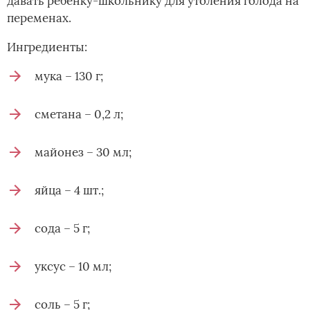
давать ребенку-школьнику для утоления голода на
переменах.
Ингредиенты:
мука – 130 г;
сметана – 0,2 л;
майонез – 30 мл;
яйца – 4 шт.;
сода – 5 г;
уксус – 10 мл;
соль – 5 г;