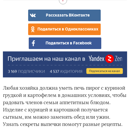
гри
кеф
др
для
тес
пир
из
Рассказать ВКонтакте
кур
и
Поделиться в Одноклассниках
кар
Поделиться в Facebook
Любая хозяйка должна уметь печь пирог с куриной
грудкой и картофелем в домашних условиях, чтобы
радовать членов семьи аппетитным блюдом.
Изделие с курицей и картошкой получается
сытным, им можно заменять обед или ужин.
Узнать секреты выпечки помогут разные рецепты.