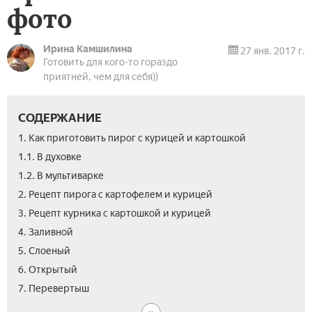
фото
Ирина Камшилина
27 янв. 2017 г.
Готовить для кого-то гораздо
приятней, чем для себя))
СОДЕРЖАНИЕ
1. Как приготовить пирог с курицей и картошкой
1.1. В духовке
1.2. В мультиварке
2. Рецепт пирога с картофелем и курицей
3. Рецепт курника с картошкой и курицей
4. Заливной­
5. Слоеный
6. Открытый
8.
9.
10.
11.
12.
13.
14.
7. Перевертыш
Быс
С
Зак
На
На
Нач
Вид