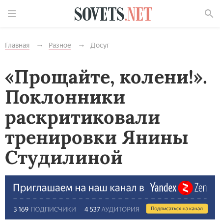
Найти
Главная
Разное
Досуг
«Прощайте, колени!».
Поклонники
раскритиковали
тренировки Янины
Студилиной