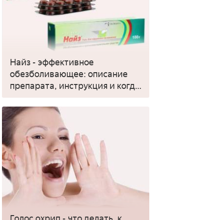
Найз - эффективное
обезболивающее: описание
препарата, инструкция и когда
применять
Голос охрип - что делать, к