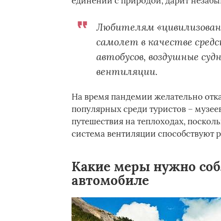
единении с природой, дарит незабы
Любителям «цивилизован
самолет в качестве сред
автобусов, воздушные суд
вентиляции.
На время пандемии желательно отка
популярных среди туристов – музеев
путешествия на теплоходах, поскол
система вентиляции способствуют 
Какие меры нужно соб
автомобиле