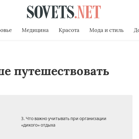
овье
Медицина
Красота
Мода и стиль
Д
ше путешествовать
3. Что важно учитывать при организации
«дикого» отдыха