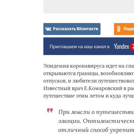
Рассказать ВКонтакте
Поде
Эпидемия коронавируса идет на спа
открываются границы, возобновляют
отпусков, и любители путешествоват
Известный врач Е.Комаровский в рас
путешествие этим летом и куда лучш
При мысли о путешеств
эмоции. Оптимистический
отличный способ укрепи