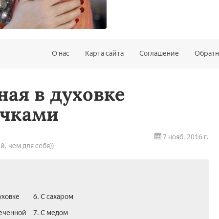
О нас
Карта сайта
Соглашение
Обратн
ная в духовке
очками
7 нояб. 2016 г.
й, чем для себя))
уховке
6. С сахаром
печенной
7. С медом