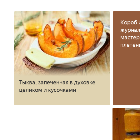
Короб 
журнал
мастер
плете
Тыква, запеченная в духовке
целиком и кусочками