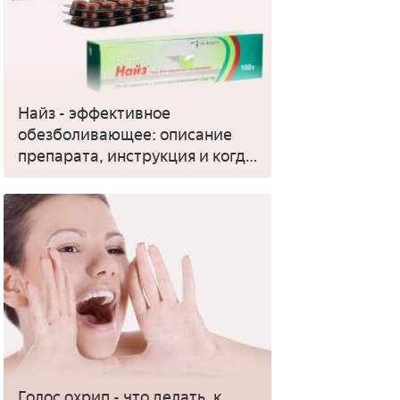
Найз - эффективное
обезболивающее: описание
препарата, инструкция и когда
применять
Голос охрип - что делать, к