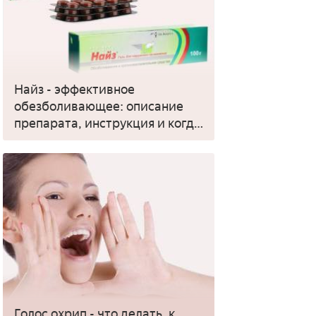
Найз - эффективное
обезболивающее: описание
препарата, инструкция и когда
применять
Голос охрип - что делать, к