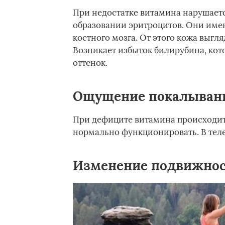
При недостатке витамина нарушается
образовании эритроцитов. Они имею
костного мозга. От этого кожа выгл
Возникает избыток билирубина, ко
оттенок.
Ощущение покалыван
При дефиците витамина происходит
нормально функционировать. В тел
Изменение подвижно