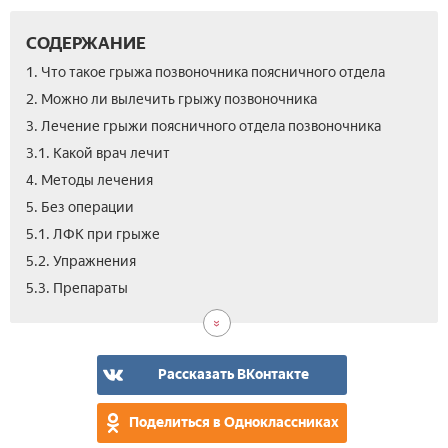
СОДЕРЖАНИЕ
1. Что такое грыжа позвоночника поясничного отдела
2. Можно ли вылечить грыжу позвоночника
3. Лечение грыжи поясничного отдела позвоночника
3.1. Какой врач лечит
4. Методы лечения
5. Без операции
5.1. ЛФК при грыже
5.2. Упражнения
5.4.
6.
7.
8.
9.
5.3. Препараты
Ман
Опе
Леч
Про
Вид
тер
леч
меж
гр
поя
Рассказать ВКонтакте
отд
нар
Поделиться в Одноклассниках
сре