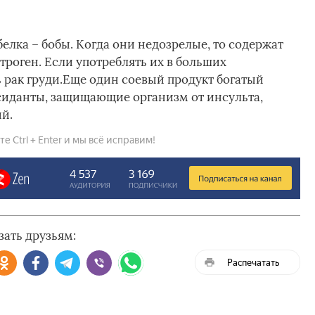
елка – бобы. Когда они недозрелые, то содержат
роген. Если употреблять их в больших
 рак груди.Еще один соевый продукт богатый
сиданты, защищающие организм от инсульта,
й.
 Ctrl + Enter и мы всё исправим!
зать друзьям:
Распечатать