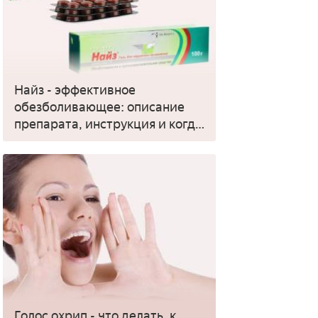
Найз - эффективное
обезболивающее: описание
препарата, инструкция и когда
применять
Голос охрип - что делать, к