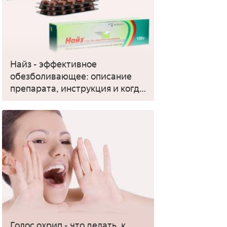
Найз - эффективное
обезболивающее: описание
препарата, инструкция и когда
применять
Голос охрип - что делать, к