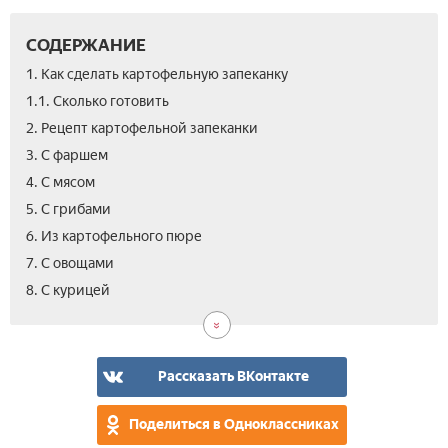
СОДЕРЖАНИЕ
1. Как сделать картофельную запеканку
1.1. Сколько готовить­
2. Рецепт картофельной запеканки
3. С фаршем
4. С мясом
5. С грибами
6. Из картофельного пюре
7. С овощами
9.
10.
11.
12.
13.
8. С курицей
С
С
Без
Как
Вид
сы
ры
мяс
в
дет
сад
Рассказать ВКонтакте
Поделиться в Одноклассниках