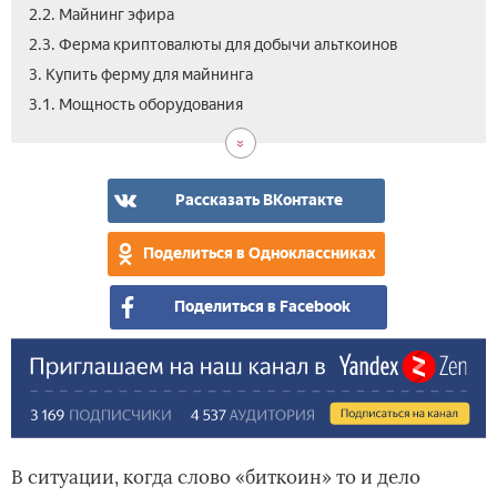
2.2. Майнинг эфира
2.3. Ферма криптовалюты для добычи альткоинов
3. Купить ферму для майнинга
3.2.
4.
5.
5.1.
5.2.
5.3.
5.4.
5.5.
5.6.
6.
6.1.
6.2.
6.3.
7.
3.1. Мощность оборудования
Сло
От
Как
Кар
Вы
Бло
Сис
Сбо
Зап
Выг
Зат
Дох
При
Вид
сет
чег
соб
для
вид
пит
охл
min
доб
ли
на
вед
фар
бло
зав
фе
фе
для
и
кри
май
обо
кри
хеш
для
май
уст
цир
кри
и
Рассказать ВКонтакте
май
май
воз
с
обс
фе
по
Поделиться в Одноклассниках
фе
Поделиться в Facebook
В ситуации, когда слово «биткоин» то и дело