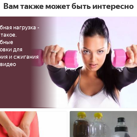
Вам также может быть интересно
бная нагрузка -
 такое.
обные
овки для
ния и сжигания
 видео