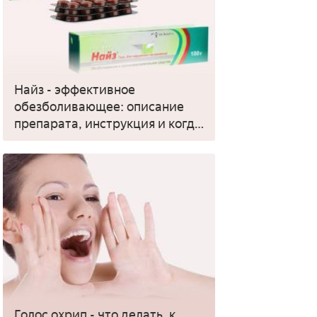
Найз - эффективное
обезболивающее: описание
препарата, инструкция и когда
применять
Голос охрип - что делать, к