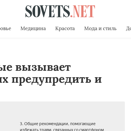
овье
Медицина
Красота
Мода и стиль
Д
рые вызывает
их предупредить и
3. Общие рекомендации, помогающие
избежать травм, связанных со смартфоном