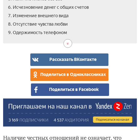
6. Исчезновение денег с общих счетов
7. Изменение внешнего вида
8. Отсутствие чувства любви
10.
9. Одержимость телефоном
Отс
зри
кон
Рассказать ВКонтакте
Поделиться в Одноклассниках
Поделиться в Facebook
Наличие честных отношений не означает, что