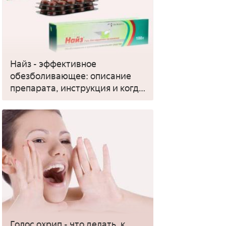
Найз - эффективное
обезболивающее: описание
препарата, инструкция и когда
применять
Голос охрип - что делать, к