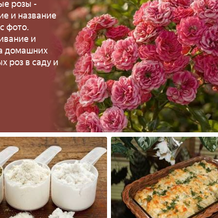
ые розы -
ие и название
с фото.
ивание и
а домашних
х роз в саду и