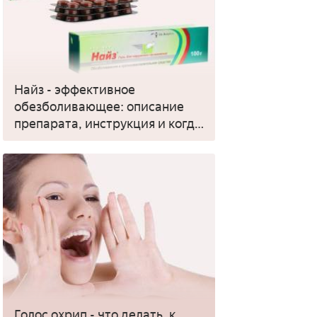
Найз - эффективное
обезболивающее: описание
препарата, инструкция и когда
применять
Голос охрип - что делать, к