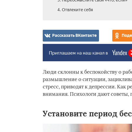
3. Переосмыслите свои «что, если»
4. Отвлеките себя
Рассказать ВКонтакте
Поде
Люди склонны к беспокойству о рабо
размышление о ситуации, зациклив
стресс, приводят к депрессии. Как 
внимания. Психологи дают советы, 
Установите период бе