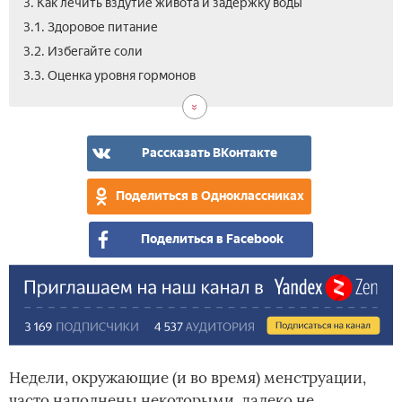
3. Как лечить вздутие живота и задержку воды
3.1. Здоровое питание
3.2. Избегайте соли
3.4.
4.
4.1.
4.2.
4.3.
4.4.
4.5.
5.
3.3. Оценка уровня гормонов
Физ
Как
Ке
Шпи
Шок
Аво
Ор
Ког
упр
пре
и
обр
уве
сем
к
вес
вра
Рассказать ВКонтакте
и
взд
Поделиться в Одноклассниках
жив
Поделиться в Facebook
Недели, окружающие (и во время) менструации,
часто наполнены некоторыми, далеко не