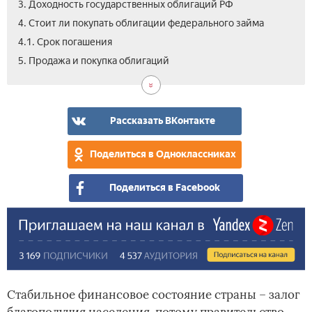
3. Доходность государственных облигаций РФ
4. Стоит ли покупать облигации федерального займа
4.1. Срок погашения
5.1.
5.2.
6.
7.
8.
5. Продажа и покупка облигаций
Как
Где
Ско
Ско
Вид
куп
куп
сто
мо
Фед
обл
обл
обл
зар
гос
фед
гос
на
цен
Рассказать ВКонтакте
зай
зай
обл
бум
физ
РФ
Поделиться в Одноклассниках
лиц
Поделиться в Facebook
Стабильное финансовое состояние страны – залог