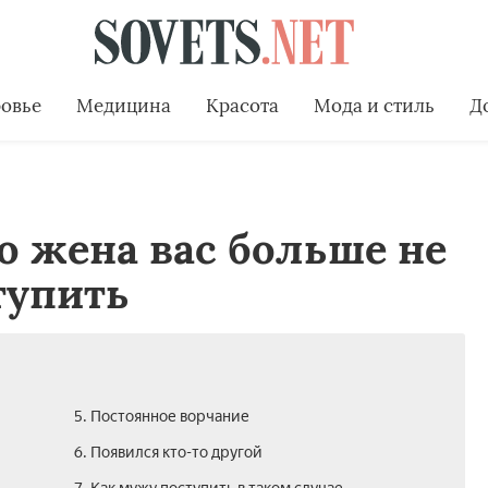
овье
Медицина
Красота
Мода и стиль
Д
то жена вас больше не
тупить
5. Постоянное ворчание
6. Появился кто-то другой