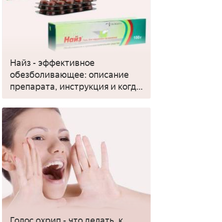
Найз - эффективное
обезболивающее: описание
препарата, инструкция и когда
применять
Голос охрип - что делать, к