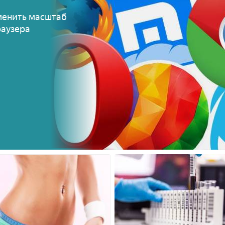
менить масштаб
раузера