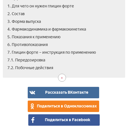
1. Для чего он нужен глицин форте
2. Состав
3. Форма выпуска
4. Фармакодинамика и фармакокинетика
5. Показания к применению
6. Противопоказания
7. Глицин форте – инструкция по применению
7.1. Передозировка
7.3.
8.
9.
10.
7.2. Побочные действия
Осо
Ана
Цен
Отз
ука
Гли
фор
Рассказать ВКонтакте
Поделиться в Одноклассниках
Поделиться в Facebook