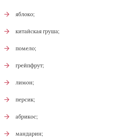
яблоко;
китайская груша;
помело;
грейпфрут;
лимон;
персик;
абрикос;
мандарин;