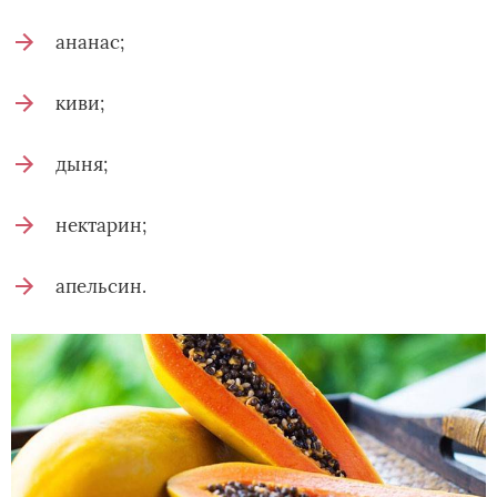
ананас;
киви;
дыня;
нектарин;
апельсин.