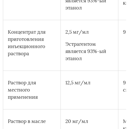
является 93%-ый
ки
этанол
Концентрат для
2,5 мг/мл
96
приготовления
Эстрагентом
инъекционного
является 93%-ый
раствора
этанол
Раствор для
12,5 мг/мл
95
местного
сп
применения
Раствор в масле
20 мг/мл
Ма
ку