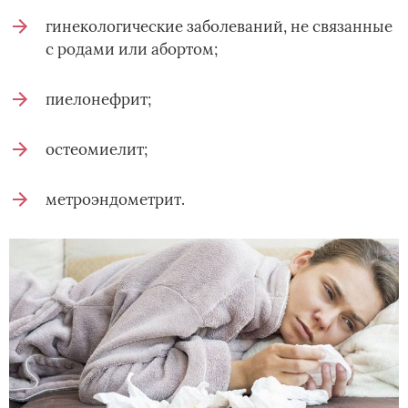
гинекологические заболеваний, не связанные
с родами или абортом;
пиелонефрит;
остеомиелит;
метроэндометрит.