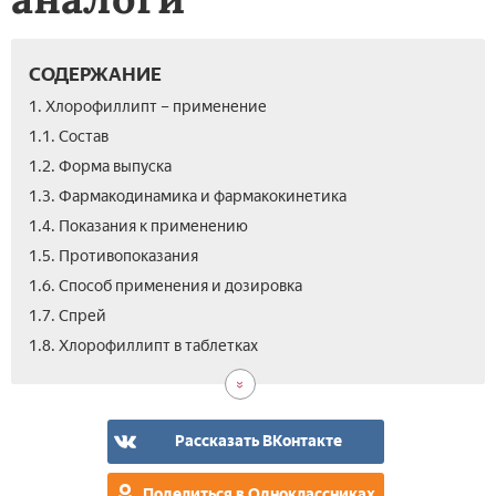
СОДЕРЖАНИЕ
1. Хлорофиллипт – применение
1.1. Состав
1.2. Форма выпуска
1.3. Фармакодинамика и фармакокинетика
1.4. Показания к применению
1.5. Противопоказания
1.6. Способ применения и дозировка
1.7. Спрей
1.9.
1.10
1.11
1.12
1.13
2.
3.
4.
1.8. Хлорофиллипт в таблетках
Осо
Пр
Для
Вза
Поб
Ана
Цен
Отз
ука
бер
дет
с
эфф
на
и
раз
дру
Хло
лак
воз
пре
Рассказать ВКонтакте
Поделиться в Одноклассниках