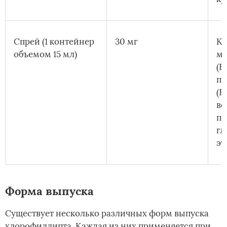
Спрей (1 контейнер
30 мг
Ко
объемом 15 мл)
ме
(Е
пр
(Е
во
по
гл
эт
Форма выпуска
Существует несколько различных форм выпуска
хлорофиллипта. Каждая из них применяется при