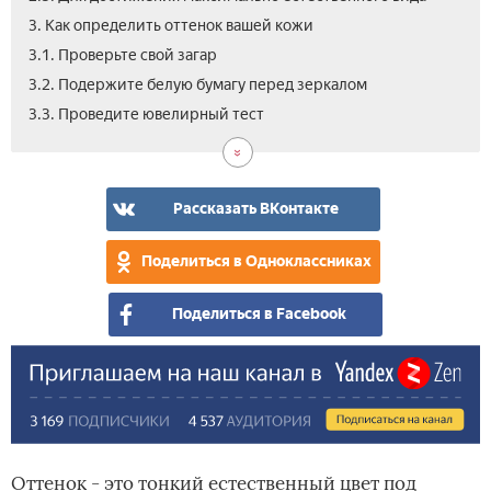
3. Как определить оттенок вашей кожи
3.1. Проверьте свой загар
3.2. Подержите белую бумагу перед зеркалом
3.4.
3.3. Проведите ювелирный тест
Исп
сво
цве
вол
Рассказать ВКонтакте
и
глаз
Поделиться в Одноклассниках
что
опр
Поделиться в Facebook
Оттенок - это тонкий естественный цвет под