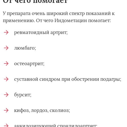
От чего помогает
У препарата очень широкий спектр показаний к
применению. От чего Индометацин помогает:
ревматоидный артрит;
люмбаго;
остеоартрит;
суставной синдром при обострении подагры;
бурсит;
кифоз, лордоз, сколиоз;
анкилозирующий спондилоартрит;