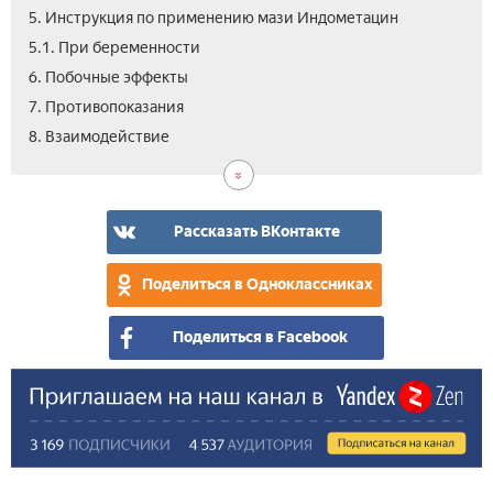
5. Инструкция по применению мази Индометацин
5.1. При беременности
6. Побочные эффекты
7. Противопоказания
9.
10.
11.
8. Взаимодействие
Ана
Цен
Вид
Инд
маз
Рассказать ВКонтакте
Поделиться в Одноклассниках
Поделиться в Facebook