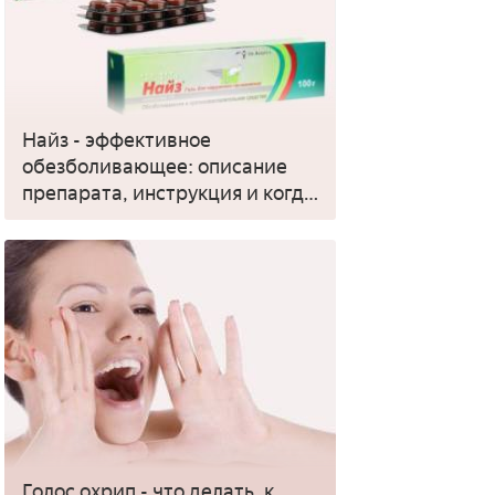
Найз - эффективное
обезболивающее: описание
препарата, инструкция и когда
применять
Голос охрип - что делать, к