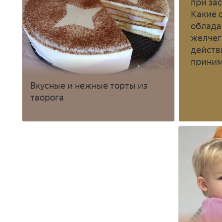
при за
Какие 
облад
желче
действ
прини
Вкусные и нежные торты из
творога