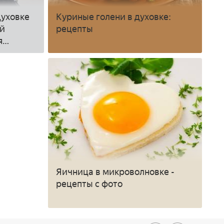
духовке
Куриные голени в духовке:
ой
рецепты
я
духовке
Яичница в микроволновке -
рецепты с фото