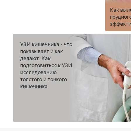
Как выл
грудног
эффекти
УЗИ кишечника - что
показывает и как
делают. Как
подготовиться к УЗИ
исследованию
толстого и тонкого
кишечника