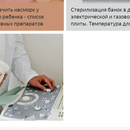
ечить насморк у
Стерилизация банок в 
о ребенка - список
электрической и газов
вных препаратов
плиты. Температура дл
стерилизации банок в 