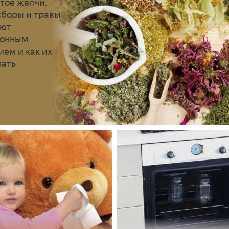
стое желчи.
сборы и травы
ают
гонным
ием и как их
мать