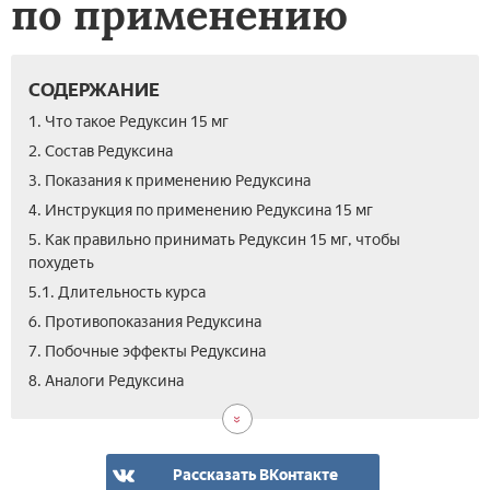
по применению
СОДЕРЖАНИЕ
1. Что такое Редуксин 15 мг
2. Состав Редуксина
3. Показания к применению Редуксина
4. Инструкция по применению Редуксина 15 мг
5. Как правильно принимать Редуксин 15 мг, чтобы
похудеть
5.1. Длительность курса
6. Противопоказания Редуксина
7. Побочные эффекты Редуксина
9.
10.
11.
8. Аналоги Редуксина
Цен
Вид
Отз
Ред
таб
15
для
мг
пох
Рассказать ВКонтакте
Ред