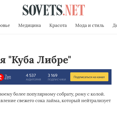
овье
Медицина
Красота
Мода и стиль
Д
я "Куба Либре"
воему более популярному собрату, рому с колой.
бавление свежего сока лайма, который нейтрализует