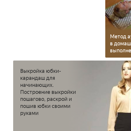
Метод а
в домаш
выполне
релакса
Выкройка юбки-
карандаш для
начинающих.
Построение выкройки
пошагово, раскрой и
пошив юбки своими
руками