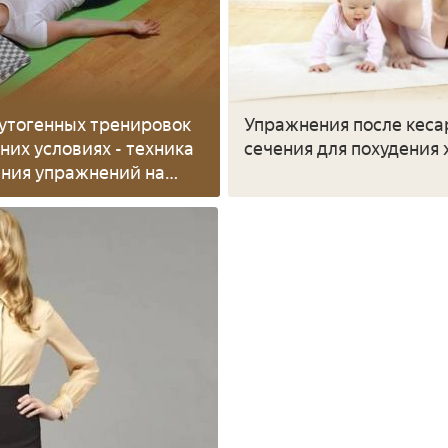
утогенных тренировок
Упражнения после кеса
них условиях - техника
сечения для похудения
ния упражнений на
цию и расслабление