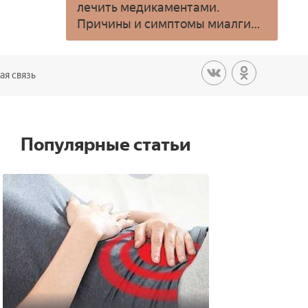
лечить медикаментами.
Причины и симптомы миалгии
мышц у детей и взрослых
ая связь
Популярные статьи