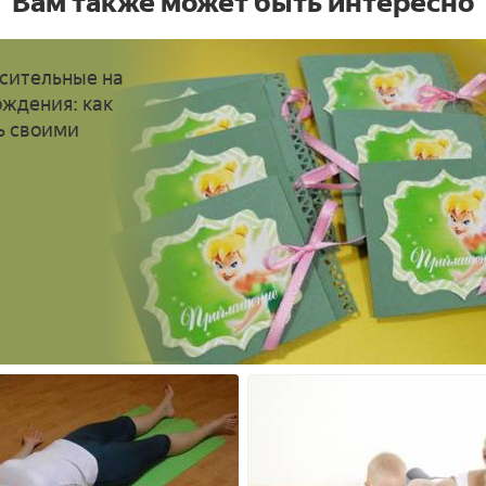
Вам также может быть интересно
сительные на
ождения: как
ь своими
и