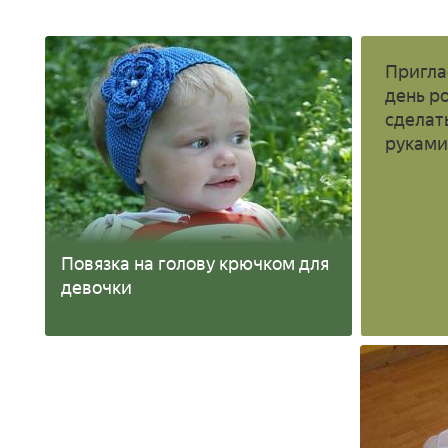
Пригла
день р
сделат
рукам
Повязка на голову крючком для
девочки