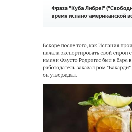
Фраза "Куба Либре!" ("Свобод
время испано-американской во
Вскоре после того, как Испания про
начала экспортировать свой сироп co
имени Фаусто Родригес был в баре в 
работодатель заказал ром "Бакарди"
он утверждал.