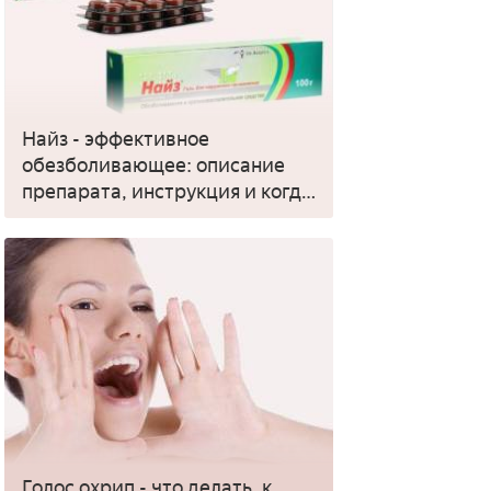
Найз - эффективное
обезболивающее: описание
препарата, инструкция и когда
применять
Голос охрип - что делать, к