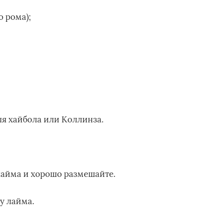
о рома);
ля хайбола или Коллинза.
лайма и хорошо размешайте.
ку лайма.