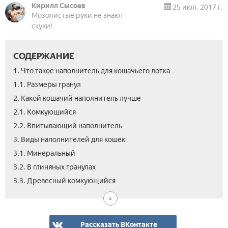
Кирилл Сысоев
25 июл. 2017 г.
Мозолистые руки не знают
скуки!
СОДЕРЖАНИЕ
1. Что такое наполнитель для кошачьего лотка
1.1. Размеры гранул
2. Какой кошачий наполнитель лучше
2.1. Комкующийся
2.2. Впитывающий наполнитель
3. Виды наполнителей для кошек
3.1. Минеральный
3.2. В глиняных гранулах
3.4.
3.5.
4.
5.
5.1.
5.2.
5.3.
5.4.
5.5.
5.6.
6.
7.
8.
9.
3.3. Древесный комкующийся
Сил
Кук
Как
Как
Спо
Пог
Воз
Нал
Гип
Эко
Рей
Где
Вид
Отз
пол
выб
впи
и
смы
аро
нап
куп
нап
вла
уде
в
для
нап
для
зап
уни
кош
для
Рассказать ВКонтакте