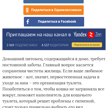
кош
туа
кош
туа
Поделиться в Одноклассниках
Поделиться в Facebook
Домашний питомец, содержащийся в доме, требует
постоянной заботы. Главный вопрос касается
сохранения чистоты жилища. Если ваше любимое
животное – кот, значит, первостепенная задача в
уходе за ним – это организация туалета.
Позаботиться о том, чтобы кошка не загрязняла все
вокруг, поможет наполнитель для кошачьего
туалета, который решит проблемы с гигиеной,
стоит только правильно выбрать его вид.