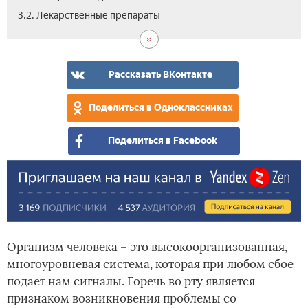
3.3.
4.
3.2. Лекарственные препараты
Нар
К
сре
как
вра
обр
Рассказать ВКонтакте
при
это
Поделиться в Одноклассниках
сим
Поделиться в Facebook
Организм человека – это высокоорганизованная,
многоуровневая система, которая при любом сбое
подает нам сигналы. Горечь во рту является
признаком возникновения проблемы со