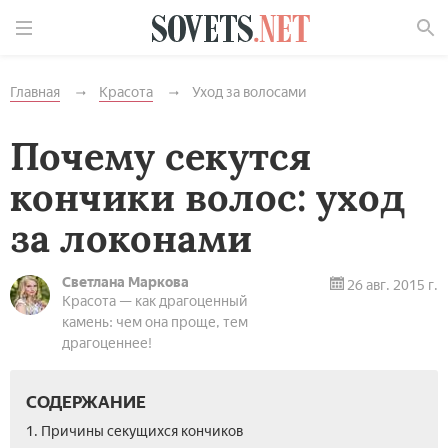
Найти
Главная
Красота
Уход за волосами
Почему секутся
кончики волос: уход
за локонами
Светлана Маркова
26 авг. 2015 г.
Красота — как драгоценный
камень: чем она проще, тем
драгоценнее!
СОДЕРЖАНИЕ
1. Причины секущихся кончиков