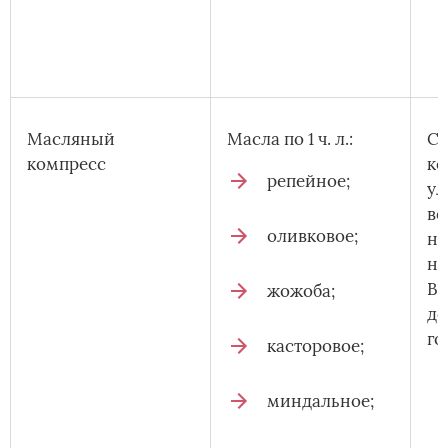
Масляный
Масла по 1 ч. л.:
См
компресс
ко
репейное;
ул
во
оливковое;
не
на
Ва
жожоба;
до
го
касторовое;
миндальное;