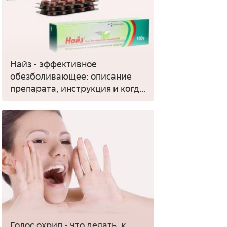
Найз - эффективное
обезболивающее: описание
препарата, инструкция и когда
применять
Голос охрип - что делать, к