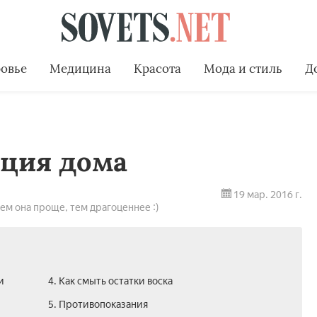
овье
Медицина
Красота
Мода и стиль
Д
яция дома
19 мар. 2016 г.
ем она проще, тем драгоценнее :)
и
4. Как смыть остатки воска
5. Противопоказания