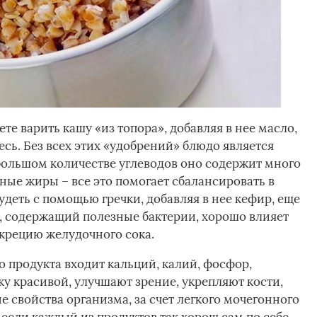
те варить кашу «из топора», добавляя в нее масло,
есь. Без всех этих «удобрений» блюдо является
большом количестве углеводов оно содержит много
ные жиры – все это помогает сбалансировать в
деть с помощью гречки, добавляя в нее кефир, еще
к, содержащий полезные бактерии, хорошо влияет
екрецию желудочного сока.
о продукта входит кальций, калий, фосфор,
у красивой, улучшают зрение, укрепляют кости,
 свойства организма, за счет легкого мочегонного