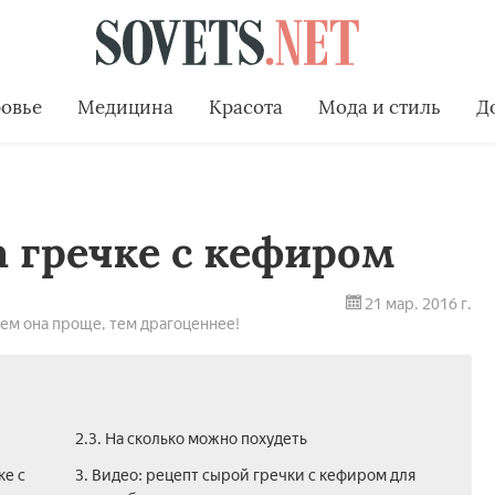
овье
Медицина
Красота
Мода и стиль
Д
а гречке с кефиром
21 мар. 2016 г.
чем она проще, тем драгоценнее!
2.3. На сколько можно похудеть
ке с
3. Видео: рецепт сырой гречки с кефиром для