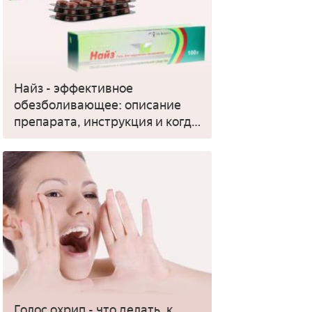
Найз - эффективное
обезболивающее: описание
препарата, инструкция и когда
применять
Голос охрип - что делать, к