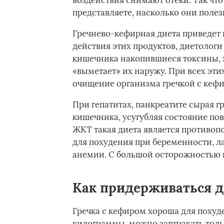
воздействия снимают отеки. Так что
представляете, насколько они полез
Гречнево-кефирная диета приведет 
действия этих продуктов, диетологи 
кишечника накопившиеся токсины, з
«выметает» их наружу. При всех эти
очищение организма гречкой с кеф
При гепатитах, панкреатите сырая гр
кишечника, усугубляя состояние по
ЖКТ такая диета является противоп
для похудения при беременности, 
анемии. С большой осторожностью п
Как придерживаться д
Гречка с кефиром хороша для похуд
килограммы, можно завтракать толь