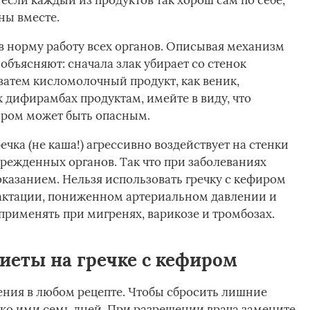
 если каждый из продуктов так хорош сам по себе,
ны вместе.
в норму работу всех органов. Описывая механизм
объясняют: сначала злак убирает со стенок
атем кисломолочный продукт, как веник,
х дифирамбах продуктам, имейте в виду, что
иром может быть опасным.
ечка (не каша!) агрессивно воздействует на стенки
врежденных органов. Так что при заболеваниях
оказанием. Нельзя использовать гречку с кефиром
лактации, пониженном артериальном давлении и
рименять при мигренях, варикозе и тромбозах.
иеты на гречке с кефиром
ения в любом рецепте. Чтобы сбросить лишние
ко ими семь дней. При разрешении врача замените