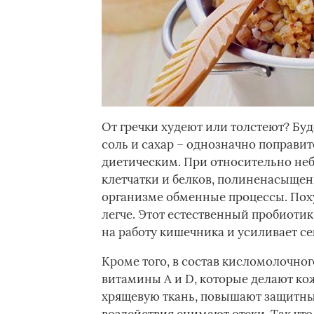
От гречки худеют или толстеют? Буде
соль и сахар – однозначно поправит
диетическим. При относительно не
клетчатки и белков, полиненасыщен
организме обменные процессы. Поху
легче. Этот естественный пробиоти
на работу кишечника и усиливает с
Кроме того, в состав кисломолочног
витамины А и D, которые делают кож
хрящевую ткань, повышают защитные