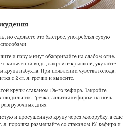
похудения
ь, но сделаете это быстрее, употребляя сухую
 способами:
сушите и пару минут обжаривайте на слабом огне.
 ст. кипяченой воды, закройте крышкой, укутайте
ы крупа набухла. При появлении чувства голода,
ка с 2 ст. л. гречки и выпейте.
чистой крупы стаканом 1%-го кефира. Закройте
холодильник. Гречка, залитая кефиром на ночь,
 разгрузочных днях.
чистую и просушенную крупу через мясорубку, а еще
т. л. порошка размешайте со стаканом 1% кефира и