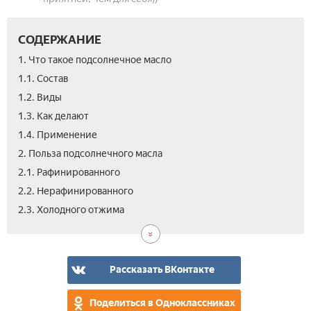
СОДЕРЖАНИЕ
1. Что такое подсолнечное масло
1.1. Состав
1.2. Виды
1.3. Как делают
1.4. Применение
2. Польза подсолнечного масла
2.1. Рафинированного
2.2. Нерафинированного
2.4.
3.
4.
5.
6.
7.
2.3. Холодного отжима
Вым
Леч
Под
Вре
Про
Вид
под
мас
под
под
мас
в
мас
мас
кос
Рассказать ВКонтакте
Поделиться в Одноклассниках