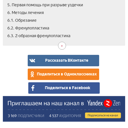
5. Первая помощь при разрыве уздечки
6. Методы лечения
6.1. Обрезание
6.2. Френулопластика
7.
6.3. Z-образная френулопластика
Реа
пер
пос
опе
Рассказать ВКонтакте
Поделиться в Одноклассниках
Поделиться в Facebook