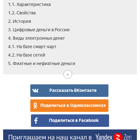
1.1. Характеристика
1.2. Свойства
2. История
3. Цифровые деньги в России
4. Виды электронных денег
4.1. На базе смарт-карт
4.2. На базе сетей
6.
7.
7.1.
7.2.
7.3.
7.4.
8.
8.1.
8.2.
8.3.
9.
10.
5. Фиатные и нефиатные деньги
Пра
Эле
Инт
Кре
Бан
Бан
Как
Отк
Как
Обн
Пре
Вид
ста
ден
пла
кар
чек
раб
кош
выв
и
и
сис
сре
нед
фо
эле
Рассказать ВКонтакте
их
пла
исп
Поделиться в Одноклассниках
Поделиться в Facebook