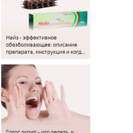
Найз - эффективное
обезболивающее: описание
препарата, инструкция и когда
применять
Голос охрип - что делать, к