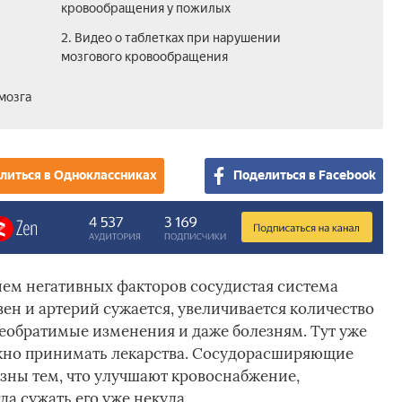
кровообращения у пожилых
2. Видео о таблетках при нарушении
мозгового кровообращения
мозга
литься в Одноклассниках
Поделиться в Facebook
ем негативных факторов сосудистая система
ен и артерий сужается, увеличивается количество
необратимые изменения и даже болезням. Тут уже
ужно принимать лекарства. Сосудорасширяющие
езны тем, что улучшают кровоснабжение,
да сужать его уже некуда.