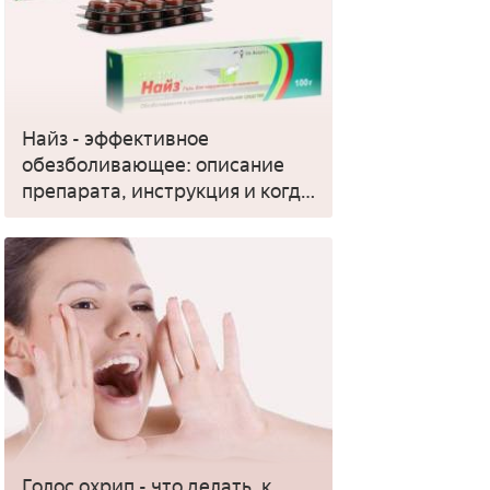
Найз - эффективное
обезболивающее: описание
препарата, инструкция и когда
применять
Голос охрип - что делать, к