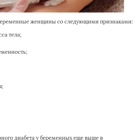
я беременные женщины со следующими признаками:
са тела;
еменность;
я;
рного диабета у беременных еще выше в