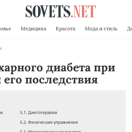
овье
Медицина
Красота
Мода и стиль
Д
я
харного диабета при
 его последствия
мя
5.1. Диетотерапия
5.2. Физические упражнения