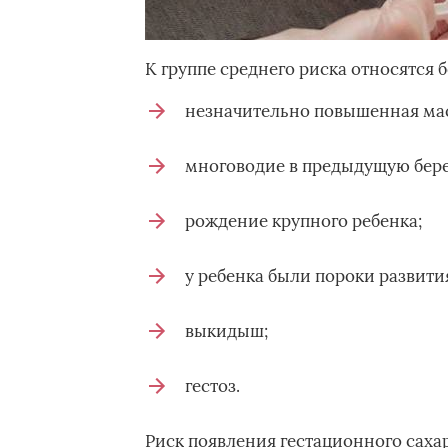
К группе среднего риска относятс
незначительно повышенная мас
многоводие в предыдущую бер
рождение крупного ребенка;
у ребенка были пороки развити
выкидыш;
гестоз.
Риск появления гестационного саха