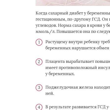
Когда сахарный диабет у беременных
гестационным, по-другому ГСД. Он 
углеводов. Норма сахара в крови у 
ммоль/л. Повышается она по следу
Растущему внутри ребенку треб
беременных нарушается обмен 
Плацента вырабатывает повыше
имеет противоположный инсулин
у беременных.
Поджелудочная железа находитс
ней.
В результате развивается ГСД 