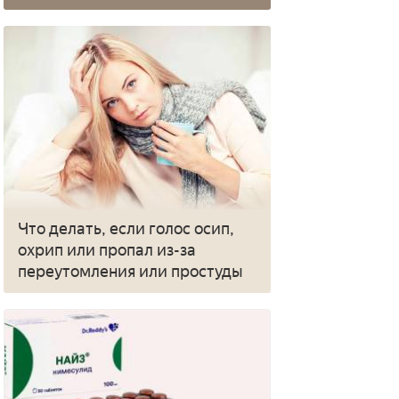
Что делать, если голос осип,
охрип или пропал из-за
переутомления или простуды