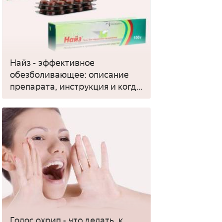
Найз - эффективное
обезболивающее: описание
препарата, инструкция и когда
применять
Голос охрип - что делать, к