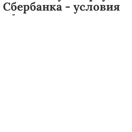
Сбербанка - условия
оформления,
преимущества и
тарифы на
обслуживание
СОДЕРЖАНИЕ
1. Что такое платиновая карта Сбербанка
1.1. Visa Platinum Сбербанк
1.2. Карта Platinum Mastercard
2. Карта Платинум Сбербанк - преимущества
2.1. Скидки и привилегии
2.2. Условия получения
3. Как получить платиновую карту Сбербанка