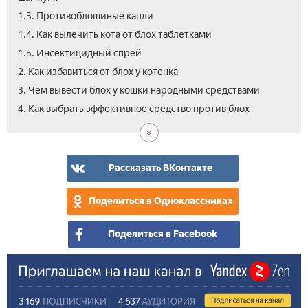
1.3. Противоблошиные капли
1.4. Как вылечить кота от блох таблетками
1.5. Инсектицидный спрей
2. Как избавиться от блох у котенка
3. Чем вывести блох у кошки народными средствами
4.1.
5.
6.
4. Как выбрать эффективное средство против блох
Цен
Вид
Отз
выв
что
бло
дел
у
есл
Рассказать ВКонтакте
кош
у
кош
Поделиться в Одноклассниках
бло
Поделиться в Facebook