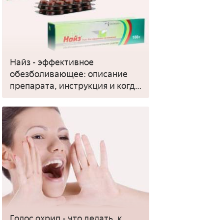
Найз - эффективное
обезболивающее: описание
препарата, инструкция и когда
применять
Голос охрип - что делать, к