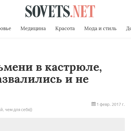
овье
Медицина
Красота
Мода и стиль
Д
ьмени в кастрюле,
азвалились и не
1 февр. 2017 г.
й, чем для себя))