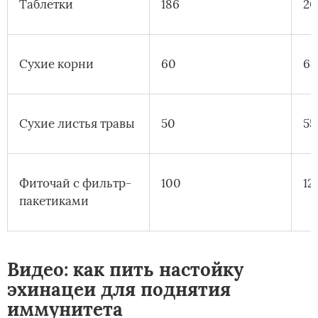
Таблетки
186
20
Сухие корни
60
65
Сухие листья травы
50
55
Фиточай с фильтр-
100
12
пакетиками
Видео: как пить настойку
эхинацеи для поднятия
иммунитета