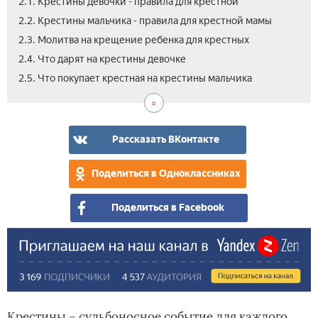
2.1. Крестины девочки - правила для крестной
2.2. Крестины мальчика - правила для крестной мамы
2.3. Молитва на крещение ребенка для крестных
2.4. Что дарят на крестины девочке
3.
4.
2.5. Что покупает крестная на крестины мальчика
Что
Вид
дол
что
дел
нуж
кре
зна
Рассказать ВКонтакте
мам
кре
род
Поделиться в Одноклассниках
пер
кр
Поделиться в Facebook
Крестины – судьбоносное событие для каждого