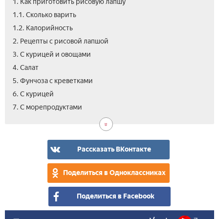
1. Как приготовить рисовую лапшу
1.1. Сколько варить
1.2. Калорийность
2. Рецепты с рисовой лапшой
3. С курицей и овощами
4. Салат
5. Фунчоза с креветками
6. С курицей
8.
9.
10.
11.
12.
13.
14.
7. С морепродуктами
С
По-
Сал
С
Суп­
Как
Вид
ов
кит
с
сое
гот
фун
соу
рис
и
лап
Рассказать ВКонтакте
сви
-
сов
Поделиться в Одноклассниках
шеф
пов
Поделиться в Facebook